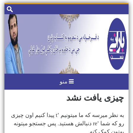
رد
جستجو
کردن
برای:
و
رفتن
به
مطلب
منو
چیزی یافت نشد
به نظر میرسه که ما میتونیم ’t پیدا کنیم اون چیزی
رو که شما ’re دنبالش هستید. پس جستجو میتونه
بهتون کمک کنه.