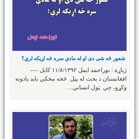
شعور څه شی دی او له مادې سره څه اړیکه لري؟
ژباړه : نوراحمد اېمل ۱۱/۸/۱۳۹۲ کابل —-
افغانستان د بحث له پیل څخه مخکي باید یادونه
وکړو، چي ټول انساني…