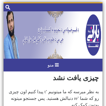
رد
جستجو
کردن
برای:
و
رفتن
به
مطلب
منو
چیزی یافت نشد
به نظر میرسه که ما میتونیم ’t پیدا کنیم اون چیزی
رو که شما ’re دنبالش هستید. پس جستجو میتونه
بهتون کمک کنه.