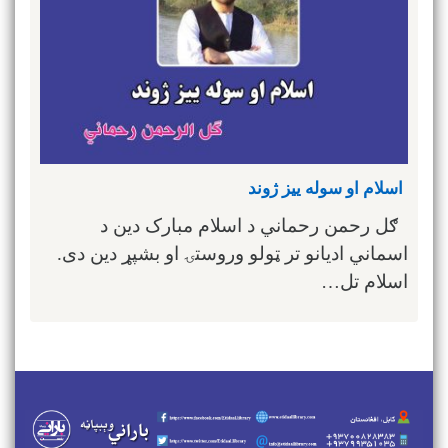
اسلام او سوله ييز ژوند
ګل رحمن رحماني د اسلام مبارک دين د
اسماني اديانو تر ټولو وروستۍ او بشپړ دين دی.
اسلام تل…