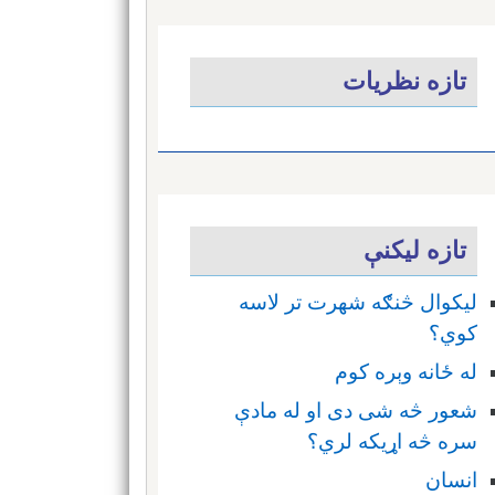
تازه نظریات
تازه ليکنې
ليکوال څنګه شهرت تر لاسه
کوي؟
له ځانه وېره کوم
شعور څه شی دی او له مادې
سره څه اړیکه لري؟
انسان