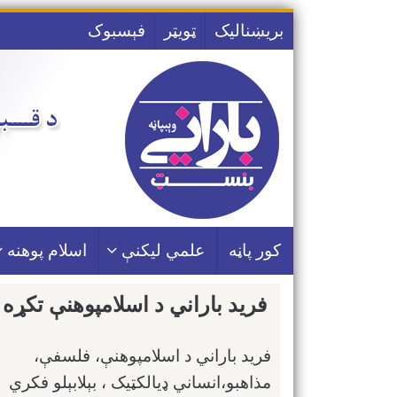
رد
بریښناليک
ټویټر
فېسبوک
کردن
و
رفتن
به
مطلب
کور پاڼه
علمي لیکنې
اسلام پوهنه
فرید باراني د اسلامپوهنې تکړه 
فرید باراني د اسلامپوهنې، فلسفې،
مذاهبو،انساني ډیالکټیک ، بېلابېلو فکري