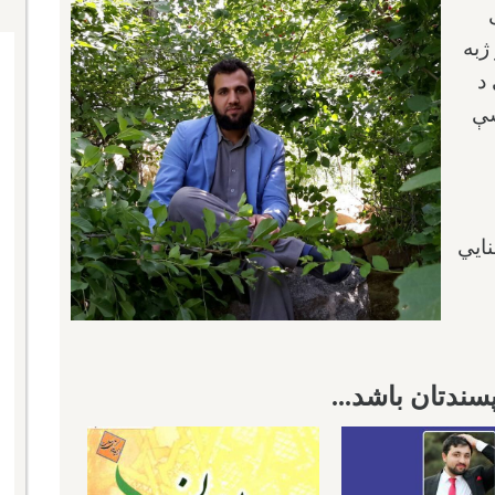
ژبه
د
سې
نايي
ندتان باشد...