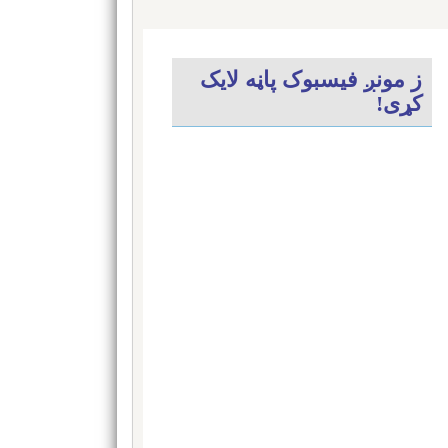
ز مونږ فیسبوک پاڼه لایک
کړی!