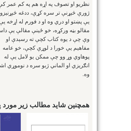
نظریو او تصوف په اړه هم په کم عمر کې
ژورې څېړنې تر سره کړې، ددغه څېړنیزو 
یې پښتو او دري وه او د فورم له اړخه یې 
مقالو بڼه ورکړه، خو ځینې مقالې یې دا
وې چې د یوه کتاب کچې ته رسېدې او
مفاهیم یې خورا د لوړې کچې، خو عامه
پوهاوي وړ وو چې ممکن یو لامل یې له
انګریزي او الماني ژبو سره د نوموړي اش
وه.
همچنین شاید مطالب زیر مورد پس