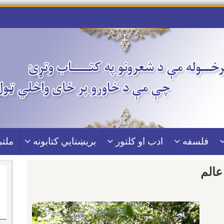
فلسفه
ادب او کلتور
بریښنايي کتابونه
ملتي
عالم