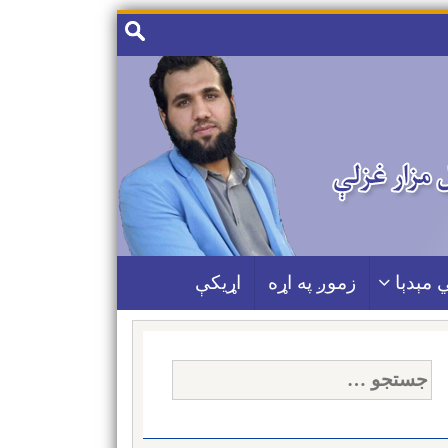
جستجو
برای:
 مېدېا
زموږ په اړه
اړیکې
جستجو
برای: