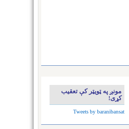
مونږ په ټویټر کې تعقیب
کړی!
Tweets by baranibansat