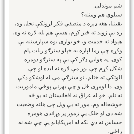
شم موندلی.
سیلوي هم ومنله؟
یقیننا، هغه ډېره د منطقي فکر لرونکې نجلۍ وه،
زه یې ژوند ته ځير کړم، هسې هم بله لاره نه وه،
هېواد ته خدمت و، خو یوازې یوه سپارښتنه یې
وکړه چې زما لپاره به خپلو سترګو زیات پام
کوې، په هوايي ډګر کې یې په سترګو دومره
ښکل کړم چې نور مې لاره نه لیده او چې
الوتکې ته ختلم، نو سترګې مې له اوښکو ډکې
وې، دا لومړی ځل و چې بهرني پوځي ماموریت
ته تلم، خو له عراق نه افغانستان ته یو څه
خوشحاله وم، موږ ته یې ویل چې هلته وضعیت
ښه دی او خلک یې زموږ پر وړاندې هومره
حساس نه دي لکه له امریکایانو یې چې ښه نه
راځي.