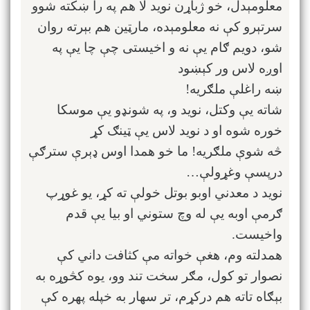
معلومېدل، خو ژباړن نوید لا هم په را ښکته شوو
سرتېرو کې نه معلومېده، مارټین هم بېرته روان
شو، دویم ګام یې نه و اخیستی چې چا یې په
اوږه لاس ور کېښود
ښه راغلې ملګریه!
شاته یې وکتل، نوید و، په شونډو یې موسکا
خوره شوه او د نوید لاس یې ټینګ کړ
څه شوې ملګریه! ما خو همدا اوس ډېرې سترګې
درپسې وغړولې…
نوید د معدني اوبو بوتل خولې ته کړ، یو غوړپ
ګرمې اوبه یې له وچ ستوني او بیا يې قدم
واخیست.
همدلته وم، هغې خواته مې کثافت داني کې
نصوار تو کول، مګر سخت تند وو، یوه کڅوړه به
بېګاه تاته هم درکړم، تر سهار به خپله پهره کې