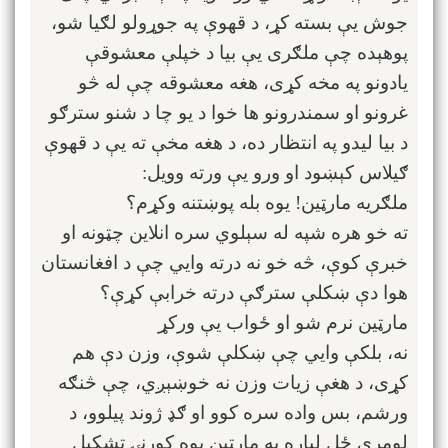
جوش یې بسته کړ، د قهوې په جوړولو لګیا شو،
پوهېده چې ملګری یې بیا د خپلې معشوقې
یادونو په مخه کړی، هغه معشوقه چې له څو
غرونو او سمندرونو ها خوا د یو چا د شنو سترګو
د بیا لیدو په انتظار ده، د هغه مخې ته یې د قهوې
ګیلاس کېښود او ورو یې ورته وویل:
ملګریه مارټین! یوه بله پوښتنه وکړم؟
ته خو هره شپه له سېلوي سره انلاین چټونه او
خبرې کوې، څه خو نه درته وايي چې د افغانستان
هوا دې ښکلې سترګې درته خرابې کړې؟
مارټین نرم شو او ځواب یې ورکړ
نه، بلکې وايي چې ښکلې شوې، وزن دې هم
کړی، د هغې زیات وزن نه خوښېږي، چې څنګه
ورشم، بس واده سره کوو او ګډ ژوند پیلوو، د
لومړي ځل لپاره به مارټین یوه کورنۍ تشکیل