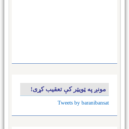
مونږ په ټویټر کې تعقیب کړی!
Tweets by baranibansat