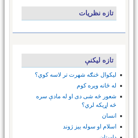
تازه نظریات
تازه ليکنې
ليکوال څنګه شهرت تر لاسه کوي؟
له ځانه وېره کوم
شعور څه شی دی او له مادې سره
څه اړیکه لري؟
انسان
اسلام او سوله ييز ژوند
داستان