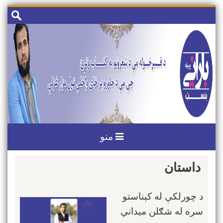
رد
جستجو
کردن
برای:
و
رفتن
به
مطلب
منو
داستان
د چورلکې له کېناستو
سره له شګلن میداني