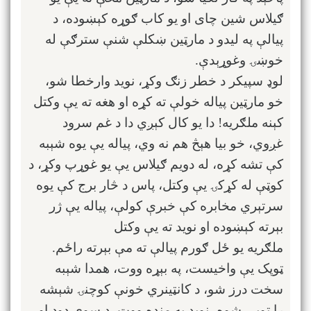
ګیلاس شین چای او یو کاب ګوړه کېښوده، د
پیالې په لیدو د مارټین ښکلې شنې سترګې له
خوښۍ وغوړېدې.
لوډ سپیکر د خطر زنګ وکړ، نوید وارخطا شو،
خو مارټین پیاله خولې ته کړه او هغه ته یې وکتل
کېنه ملګریه! دا یو کال کېږي دا د غم سرود
غږوي، خو بیا هېڅ هم نه وي، پیاله یې یوه شېبه
کې تشه کړه، له دویم ګیلاس یې یو غوړپ وکړ، د
کوټې له کړکۍ يې وکتل، پاس د څار برج کې یوه
سرتېري مخابره کې خبرې کولې، پیاله یې ژر
بېرته کېښوده او نوید ته یې وکتل
ملګریه یو ځل ګورم پیالې ته مې بېرته راځم.
ټوپک یې واخیست، په بېړه ووت، همدا شېبه
سخت درز شو، د کانټینري خونې کوچنۍ شېشه
را تویې شوه، نوید په منډه ووت، د سوي دود او