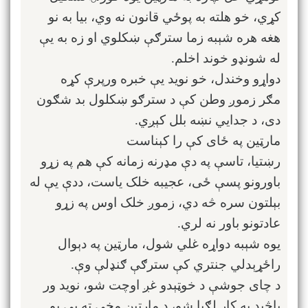
کړي، خو هلته به پوځي قانون نه وي، بیا به نو
هغه هره شېبه زما سترګې ښکلوي او زه به يې
له شونډو خوند اخلم.
دواړو وخندل، خو نوید یې خبره ورپرې کړه
مګر زموږ وطن کې د سترګو ښکلول بد شګون
دی، د جدايي نښه بلل کېږي.
مارټین په ځای کې را کېناست
رښتیا، تاسې په دې مډرنه زمانه کې هم په زړو
باورونو پسې ځی، عجیبه خلک یاست، ددې یې له
بېلتون سره څه دي، زموږ خلک اوس په زړو
عادتونو باور نه لري.
یوه شېبه دواړه غلي شول، مارټین په دېوال
راځړېدلي جنتري کې سترګې ګنډلې وې.
د چای جوشې د خوټېدو غږ اوچت شو، نوید ور
پاڅېد په کار لګیا شو، د مارټین مخې ته یې یو