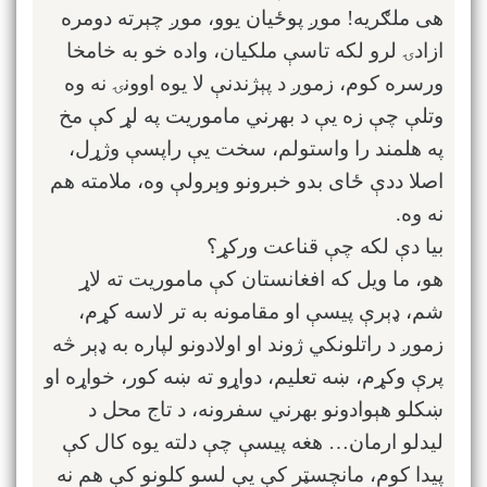
هی ملګریه! موږ پوځیان یوو، موږ چېرته دومره
ازادۍ لرو لکه تاسې ملکیان، واده خو به خامخا
ورسره کوم، زموږ د پېژندنې لا یوه اوونۍ نه وه
وتلې چې زه یې د بهرني ماموریت په لړ کې مخ
په هلمند را واستولم، سخت یې راپسې وژړل،
اصلا ددې ځای بدو خبرونو وېرولې وه، ملامته هم
نه وه.
بیا دې لکه چې قناعت ورکړ؟
هو، ما ویل که افغانستان کې ماموریت ته لاړ
شم، ډېرې پیسې او مقامونه به تر لاسه کړم،
زموږ د راتلونکي ژوند او اولادونو لپاره به ډېر څه
پرې وکړم، ښه تعلیم، دواړو ته ښه کور، خواړه او
ښکلو هېوادونو بهرني سفرونه، د تاج محل د
لیدلو ارمان… هغه پیسې چې دلته یوه کال کې
پیدا کوم، مانچسټر کې یې لسو کلونو کې هم نه