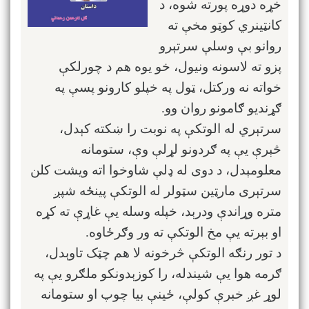
خړه دوړه پورته شوه، د
کانټینري کوټو مخې ته
روانو بې وسلې سرتېرو
پزو ته لاسونه ونیول، خو یوه هم د چورلکې
خواته نه ورکتل، ټول په خپلو کارونو پسې په
ګړندیو ګامونو روان وو.
سرتېري له الوتکې په نوبت را ښکته کېدل،
څېرې یې په ګردونو لړلې وې، ستومانه
معلومېدل، د دوی له ډلې شاوخوا اته ویشت کلن
سرتېری مارټین سټولر له الوتکې پینځه شپږ
متره وړاندې ودرېد، خپله وسله یې غاړې ته کړه
او بېرته یې مخ الوتکې ته ور وګرځاوه.
د تور رنګه الوتکې څرخونه لا هم چټک تاوېدل،
ګرمه هوا یې شیندله، را کوزېدونکو ملګرو یې په
لوړ غږ خبرې کولې، ځینې بیا چوپ او ستومانه