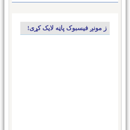
ز مونږ فیسبوک پاڼه لایک کړی!