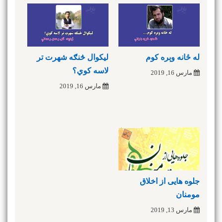
له ځانه وېره کوم
ليکوال څنګه شهرت تر
لاسه کوي؟
مارس 16, 2019
مارس 16, 2019
جلوه هایی از اخلاق
مومنان
مارس 13, 2019