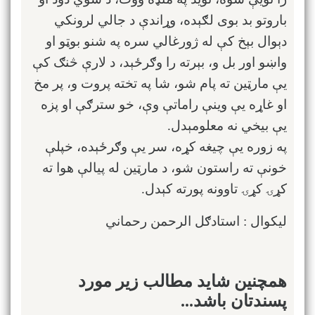
باروتو بد بوی لګېده، وړاندې د جالي لرونکي
دېوال بېخ کې له ژورغالي سره په شنو بوټو او
واښو اور بل و، بېرته را وګرځېد، د لارې څنګ کې
یې مارټین ته پام شو، شا په تخته پروت و، پر مخ
او غاړه یې وینې راماتې وې، خو سترګې او پزه
یې بیخي نه معلومېدل.
په زوره یې چیغه کړه، سر یې وګرځېده، خپلې
خونې ته راستون شو، د مارټین له پیالې هوا ته
کړۍ کړۍ تاوونه پورته کېدل.
لیکوال : استادګل الرحمن رحماني
همچنین شاید مطالب زیر مورد
پسندتان باشد...