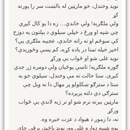
نوید وخندل، خو مارټین له بالښت سر را پورته
کړ
ولې ملګریه! ولې خاندې… زه دا یو کال کېږي
چې شپه او ورځ د خپلې سیلوي د بېلتون په دوزخ
کې سوځم او ته راته خاندې، عجیبه ملګری یې؟
اخیر خپله تمنا در یاده کړه، کم پسې وځورېدې؟
نوید غلی شو او ځواب یې ورکړ
ګوره ملګریه! تاسې پوځیان ولې دومره ژر جدي
کېږی، ستا حالت ته مې وخندل، سیلوي خو به
ستا د سترګو ښکلولو پر مهال دا نه ویل چې
سترګې دې دلته پرېږده؟
مارټین بېرته نرم شو او تر ژبه لاندې یې ځواب
ورکړ
نه، دا زموږ د هېواد د عزت خبره وه.
یوه شېبه دواړه غلي وو، نوید پاڅېد، برقي چای