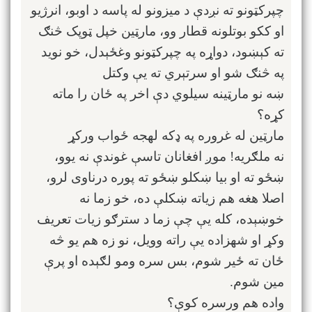
چپرکټونو ته نږدې د میزونو له پاسه د اوبو، انرژیو
او ککو بوتلونه قطار وو، مارټین خپل ټوپک څنګ
ته کېښود، دواړه په چپرکټونو وغځېدل، خو نوید
په څنګ شو او سرتېري ته یې وکتل
ښه نو مارټینه سیلوي دې اخر په ځان را ماته
کړه؟
مارټین له غروره په ډکه لهجه ځواب ورکړ
نه ملګریه! موږ افغانان تاسې غوندې نه یوو،
ښځو ته او بیا ښکلو ښځو ته پوره درناوی لرو،
اصلا هغه هم زیاته ښکلې ده، خو زما نه
خوښېده، کله یې چې زما د سترګو زیات تعریف
وکړ او شهزاده یې راته وویل، نو زه هم یو څه
ځان ته ځير شوم، بس سره ومو لګېده او پرې
مین شوم.
واده هم ورسره کوې؟