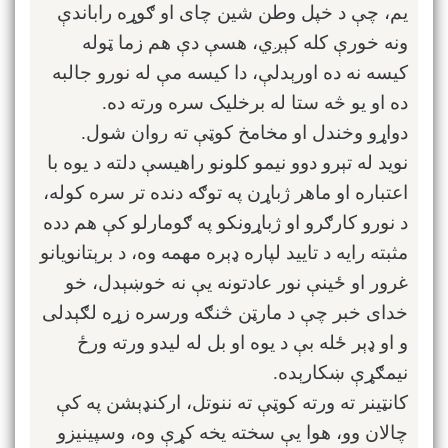
یم، چې د خپل وطن شین چای او ګوړه راباندې
ونه خورې کله کېږي، هسې دې هم زما ټوله
کیسه نه ده اورېدلې، دا کیسه مې له نورو جالبه
ده او یو څه ستا له برخلیک سره ورته ده.
دواړو وخندل او مخامخ کوټې ته روان شول.
نوید له تېرو دوو نیمو کلونو راهیسې دلته د یوه با
اعتباره او ماهر ژباړن په توګه دنده تر سره کوله،
د نورو کارګرو او ژباړونکو په ګومارلو کې هم دده
مثبته رایه د تایید لپاره ډېره مهمه وه، د برېتانویانو
غرور او ځینې نور عادتونه یې نه خوښېدل، خو
خدای خبر چې د مارټن څنګه ورسره زړه لګېدلی
و او ډېر ځله بې د یوه او بل له لیدو ورته ورځ
نیمګړې ښکارېده.
کانټینر ته ورته کوټې ته ننوتل، ارکنډېشن په کې
چالان وو، هوا یې سخته یخه کړې وه، وسپینیزو