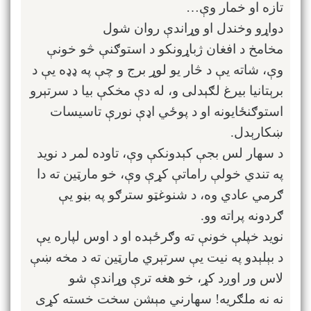
تازه او خمار وې…
دواړو وخندل او وړاندې روان شول
مخامخ د افغان ژباړونکو د استوګنې څو خونې
وې، شاته یې د څار یو لوړ برج و چې په ډډه یې د
برېتانیا بیرغ لګېدلی و، له دې مخکې بیا د سرتېرو
استوګنځایونه او د پوځي اډې نورې تاسیسات
ښکارېدل.
د سهار لس بجې کېدونکې وې، تاوده لمر د نوید
په تندي خولې راماتې کړې وې، خو مارټین ته دا
ګرمي عادي وه، د شنوغټو سترګو په بڼو یې
ګردونه پراته وو.
نوید خپلې خونې ته وګرځېده او د اوس لپاره یې
د بېلېدو په نیت یې سرتېري مارټین ته د مخه ښې
لاس ور اوږد کړ، خو هغه ترې وړاندې شو
نه نه ملګریه! سهارني مېشن سخت خسته کړی